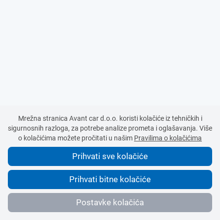
Mrežna stranica Avant car d.o.o. koristi kolačiće iz tehničkih i
sigurnosnih razloga, za potrebe analize prometa i oglašavanja. Više
o kolačićima možete pročitati u našim
Pravilima o kolačićima
Prihvati sve kolačiće
Prihvati bitne kolačiće
© 2016-2026 AVANT CAR d.o.o.
Sva prava pridržana.
Postavke kolačića
Upravljajte kolačićima
Nasveti